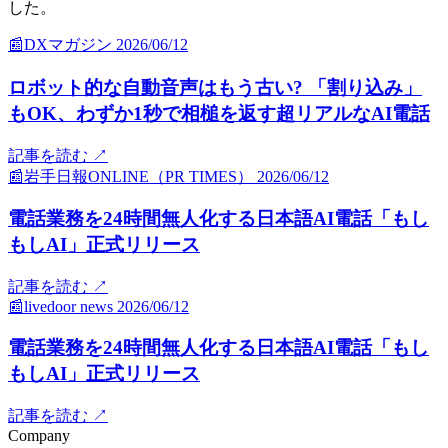
した。
📰
DXマガジン
2026/06/12
ロボット的な自動音声はもう古い? 「割り込み」
もOK、わずか1秒で相槌を返す超リアルなAI電話
記事を読む
↗
📰
岩手日報ONLINE（PR TIMES）
2026/06/12
電話業務を24時間無人化する日本語AI電話「もし
もしAI」正式リリース
記事を読む
↗
📰
livedoor news
2026/06/12
電話業務を24時間無人化する日本語AI電話「もし
もしAI」正式リリース
記事を読む
↗
Company