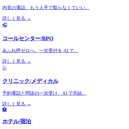
内見の電話、もう人手で取らなくていい。
詳しく見る
→
🎧
コールセンター/BPO
あふれ呼ゼロへ。一次受付を AI で。
詳しく見る
→
🩺
クリニック/メディカル
予約電話と問診の一次受け、AI で完結。
詳しく見る
→
🏨
ホテル/宿泊