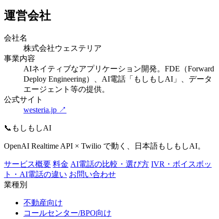
運営会社
会社名
株式会社ウェステリア
事業内容
AIネイティブなアプリケーション開発。FDE（Forward
Deploy Engineering）、AI電話「もしもしAI」、データ
エージェント等の提供。
公式サイト
westeria.jp
↗
📞
もしもしAI
OpenAI Realtime API × Twilio で動く、日本語もしもしAI。
サービス概要
料金
AI電話の比較・選び方
IVR・ボイスボッ
ト・AI電話の違い
お問い合わせ
業種別
不動産向け
コールセンター/BPO向け