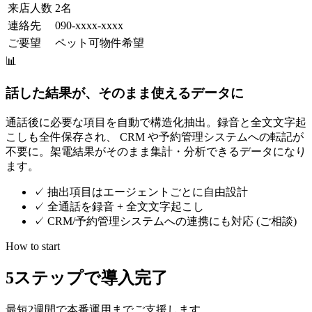
来店人数
2名
連絡先
090-xxxx-xxxx
ご要望
ペット可物件希望
📊
話した結果が、そのまま使えるデータに
通話後に必要な項目を自動で構造化抽出。録音と全文文字起
こしも全件保存され、 CRM や予約管理システムへの転記が
不要に。架電結果がそのまま集計・分析できるデータになり
ます。
✓
抽出項目はエージェントごとに自由設計
✓
全通話を録音 + 全文文字起こし
✓
CRM/予約管理システムへの連携にも対応 (ご相談)
How to start
5ステップで導入完了
最短2週間で本番運用までご支援します。