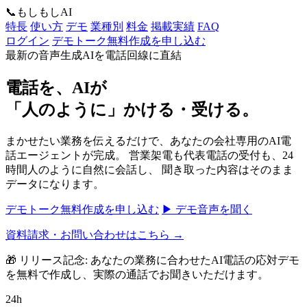
📞
もしもしAI
特長
使い方
デモ
業種別
料金
掲載実績
FAQ
ログイン
デモトーク無料作成を申し込む
最新の音声生成AIを電話回線に直結
電話を、AIが
「人のように」かける・受ける。
まかせたい業務を伝えるだけで、あなたの会社専用のAI電
話エージェントが完成。 営業架電も代表電話の受付も、24
時間人のように自然に会話し、 聞き取った内容はそのまま
データになります。
デモトーク無料作成を申し込む
▶ デモ音声を聞く
資料請求・お問い合わせはこちら →
🎁 リリース記念: あなたの業務に合わせたAI電話の応対デモ
を無料で作成し、実際の通話でお聞きいただけます。
24
h