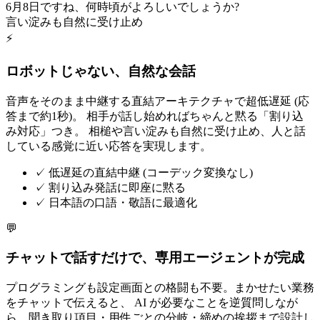
6月8日ですね、何時頃がよろしいでしょうか?
言い淀みも自然に受け止め
⚡
ロボットじゃない、自然な会話
音声をそのまま中継する直結アーキテクチャで超低遅延 (応
答まで約1秒)。 相手が話し始めればちゃんと黙る「割り込
み対応」つき。 相槌や言い淀みも自然に受け止め、人と話
している感覚に近い応答を実現します。
✓
低遅延の直結中継 (コーデック変換なし)
✓
割り込み発話に即座に黙る
✓
日本語の口語・敬語に最適化
💬
チャットで話すだけで、専用エージェントが完成
プログラミングも設定画面との格闘も不要。まかせたい業務
をチャットで伝えると、 AI が必要なことを逆質問しなが
ら、聞き取り項目・用件ごとの分岐・締めの挨拶まで設計し