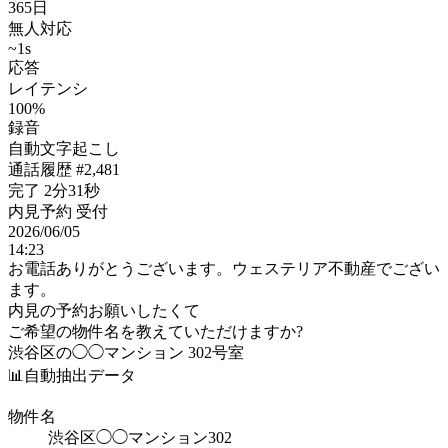
365日
無人対応
~1
s
応答
レイテンシ
100
%
録音
自動文字起こし
通話履歴 #2,481
完了
2分31秒
内見予約 受付
2026/06/05
14:23
お電話ありがとうございます。ウェステリア不動産でござい
ます。
内見の予約お願いしたくて
ご希望の物件名を教えていただけますか?
渋谷区の◯◯マンション 302号室
📊
自動抽出データ
物件名
渋谷区◯◯マンション302