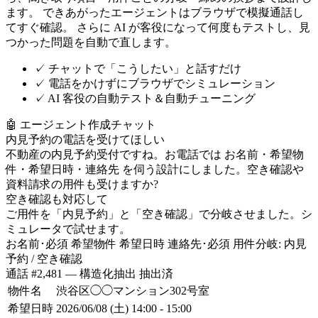
ます。 できあがったエージェントはブラウザで模擬通話し
てすぐ確認。 さらに AI が客役になって何度もテストし、見
つかった問題を自動で直します。
✓
チャットで「こうしたい」と話すだけ
✓
電話をかけずにブラウザでシミュレーション
✓
AI 客役の自動テスト＆自動チューニング
🤖
エージェント作成チャット
内見予約の電話を受けてほしい
不動産の内見予約受付ですね。お電話では
お名前・希望物
件・希望日時・連絡先
を伺う設計にしました。空き確認や
資料請求の用件も受けますか?
空き確認も対応して
ご用件を「内見予約」と「空き確認」で分岐させました。シ
ミュレータで試せます。
お名前･必須
希望物件
希望日時
連絡先･必須
用件分岐: 内見
予約 / 空き確認
通話 #2,481 — 構造化抽出
抽出済
物件名
渋谷区◯◯マンション302号室
希望日時
2026/06/08 (土) 14:00 - 15:00